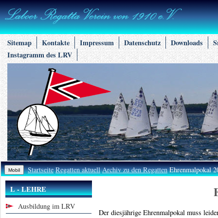
Sitemap
Kontakte
Impressum
Datenschutz
Downloads
S
Instagramm des LRV
Startseite
Regatten aktuell
Archiv zu den Regatten
Ehrenmalpokal 20
L - LEHRE
Ausbildung im LRV
Der diesjährige Ehrenmalpokal muss leide