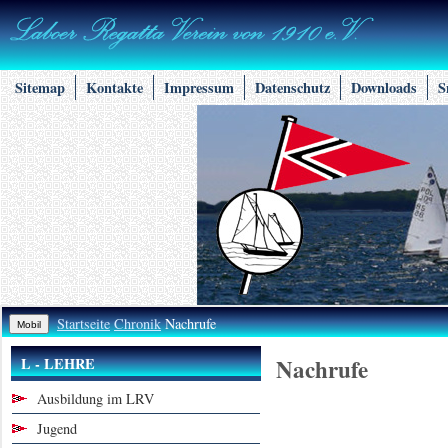
Sitemap
Kontakte
Impressum
Datenschutz
Downloads
S
Startseite
Chronik
Nachrufe
Nachrufe
L - LEHRE
Ausbildung im LRV
Jugend