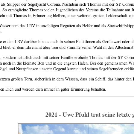
g als Skipper der Segelyacht Corona. Nachdem sich Thomas mit der SY Corona so
. So ermöglichte Thomas vielen Jugendlichen des Vereins die Teilnahme am J
eln mit Thomas in Erinnerung bleiben, einer weiteren großen Leidenschaft vo
serteam des LRV in unzähligen Regatten als Helfer und als Startschiffskipp
n.
e er den LRV darüber hinaus auch in seinen Funktionen als Gerätewart oder a
 blieb er dem Ehrenamt aber treu und stimmte seiner Wahl in den Ältestenrat 
, sondern natürlich auch mit seiner Familie eroberte Thomas mit der SY Corona
ch noch in die kleinste Box und in die engsten Häfen. Bei den gemeinsamen 
gel und Nutzpflanzen unserer Gegend kannte und seinen Segelfreunden erklär
tzten großen Törn, sicherlich in dem Wissen, dass ein Schiff, das hinter den H
en Dich und werden dich immer in guter Erinnerung behalten.
2021 - Uwe Pfuhl trat seine letzte