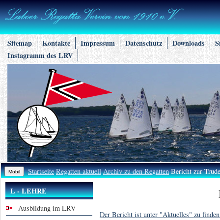
Sitemap
Kontakte
Impressum
Datenschutz
Downloads
S
Instagramm des LRV
Startseite
Regatten aktuell
Archiv zu den Regatten
Bericht zur Trud
L - LEHRE
Ausbildung im LRV
Der Bericht ist unter "Aktuelles" zu finden