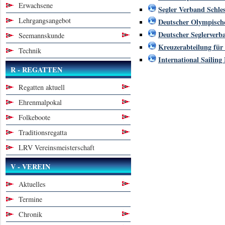
Erwachsene
Segler Verband Schle
Lehrgangsangebot
Deutscher Olympisch
Deutscher Seglerverb
Seemannskunde
Kreuzerabteilung für
Technik
International Sailing
R - REGATTEN
Regatten aktuell
Ehrenmalpokal
Folkeboote
Traditionsregatta
LRV Vereinsmeisterschaft
V - VEREIN
Aktuelles
Termine
Chronik