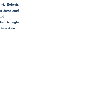
swig-Holstein
er Sportbund
and
 Fahrtensegler
 Federation