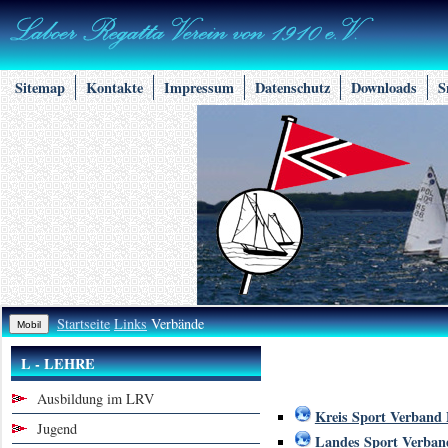
Sitemap
Kontakte
Impressum
Datenschutz
Downloads
S
Startseite
Links
Verbände
L - LEHRE
Ausbildung im LRV
Kreis Sport Verband 
Jugend
Landes Sport Verban