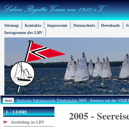
Sitemap
Kontakte
Impressum
Datenschutz
Downloads
S
Instagramm des LRV
Startseite
Fahrtensegeln
Törnberichte
2005 - Seereise mit der VIN
2005 - Seerei
L - LEHRE
Ausbildung im LRV