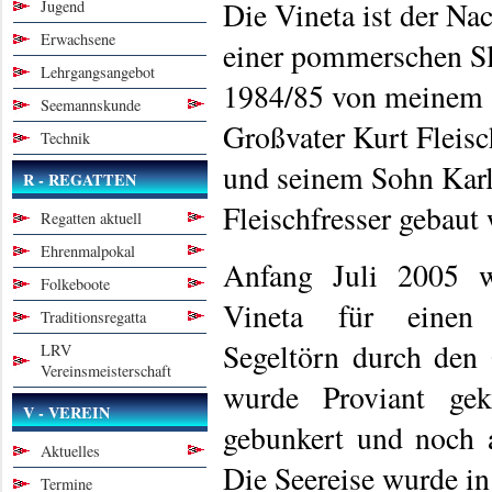
Die Vineta ist der Na
Jugend
Erwachsene
einer pommerschen Sl
Lehrgangsangebot
1984/85 von meinem
Seemannskunde
Großvater Kurt Fleisc
Technik
und seinem Sohn Karl
R - REGATTEN
Fleischfresser gebaut
Regatten aktuell
Ehrenmalpokal
Anfang Juli 2005 
Folkeboote
Vineta für einen 
Traditionsregatta
Segeltörn durch den 
LRV
Vereinsmeisterschaft
wurde Proviant gek
V - VEREIN
gebunkert und noch a
Aktuelles
Die Seereise wurde in 
Termine