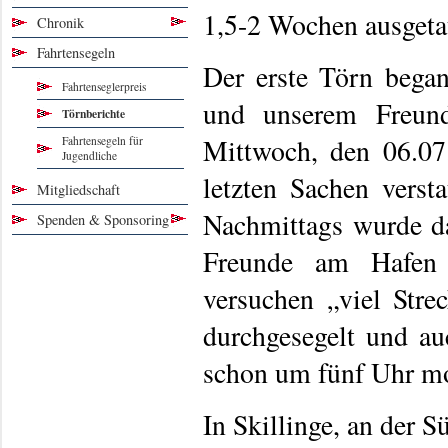
1,5-2 Wochen ausgeta
Chronik
Fahrtensegeln
Der erste Törn began
Fahrtenseglerpreis
und unserem Freund
Törnberichte
Mittwoch, den 06.07
Fahrtensegeln für
Jugendliche
letzten Sachen verst
Mitgliedschaft
Nachmittags wurde da
Spenden & Sponsoring
Freunde am Hafen v
versuchen „viel Stre
durchgesegelt und au
schon um fünf Uhr mo
In Skillinge, an der 