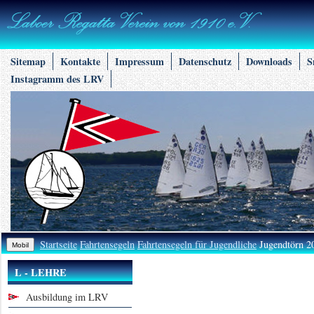
Sitemap
Kontakte
Impressum
Datenschutz
Downloads
S
Instagramm des LRV
Startseite
Fahrtensegeln
Fahrtensegeln für Jugendliche
Jugendtörn 2
L - LEHRE
Ausbildung im LRV