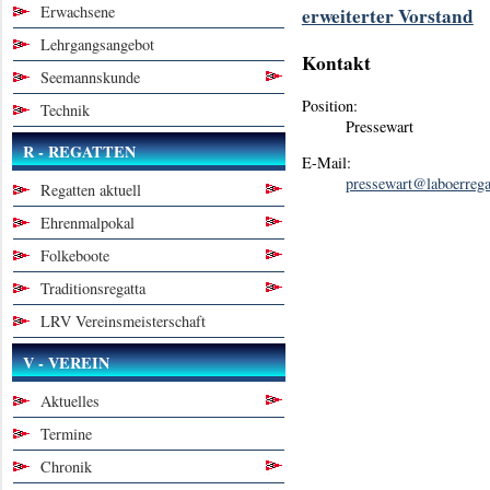
Erwachsene
erweiterter Vorstand
Lehrgangsangebot
Kontakt
Seemannskunde
Position:
Technik
Pressewart
R - REGATTEN
E-Mail:
pressewart@laboerregat
Regatten aktuell
Ehrenmalpokal
Folkeboote
Traditionsregatta
LRV Vereinsmeisterschaft
V - VEREIN
Aktuelles
Termine
Chronik