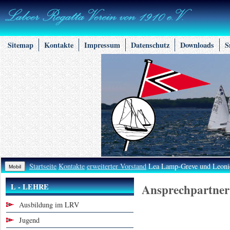
Sitemap
Kontakte
Impressum
Datenschutz
Downloads
S
Startseite
Kontakte
erweiterter Vorstand
Lea Lamp-Greve und Leoni
Ansprechpartner
L - LEHRE
Ausbildung im LRV
Jugend